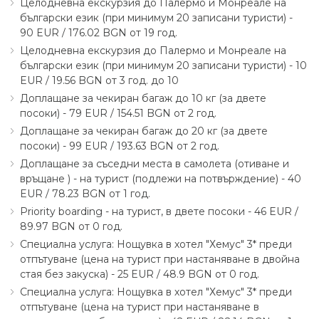
Целодневна екскурзия до Палермо и Монреале на
български език (при минимум 20 записани туристи) -
90 EUR ∕ 176.02 BGN от 19 год.
Целодневна екскурзия до Палермо и Монреале на
български език (при минимум 20 записани туристи) - 10
EUR ∕ 19.56 BGN от 3 год. до 10
Доплащане за чекиран багаж до 10 кг (за двете
посоки) - 79 EUR ∕ 154.51 BGN от 2 год.
Доплащане за чекиран багаж до 20 кг (за двете
посоки) - 99 EUR ∕ 193.63 BGN от 2 год.
Доплащане за съседни места в самолета (отиване и
връщане ) - на турист (подлежи на потвърждение) - 40
EUR ∕ 78.23 BGN от 1 год.
Priority boarding - на турист, в двете посоки - 46 EUR ∕
89.97 BGN от 0 год.
Специална услуга: Нощувка в хотел "Хемус" 3* преди
отпътуване (цена на турист при настаняване в двойна
стая без закуска) - 25 EUR ∕ 48.9 BGN от 0 год.
Специална услуга: Нощувка в хотел "Хемус" 3* преди
отпътуване (цена на турист при настаняване в