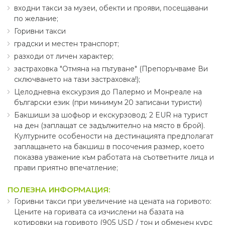
входни такси за музеи, обекти и прояви, посещавани
по желание;
Горивни такси
градски и местен транспорт;
разходи от личен характер;
застраховка "Отмяна на пътуване" (Препоръчваме Ви
сключването на тази застраховка!);
Целодневна екскурзия до Палермо и Монреале на
български език (при минимум 20 записани туристи)
Бакшиши за шофьор и екскурзовод: 2 EUR на турист
на ден (заплащат се задължително на място в брой).
Културните особености на дестинацията предполагат
заплащането на бакшиш в посочения размер, което
показва уважение към работата на съответните лица и
прави приятно впечатление;
ПОЛЕЗНА ИНФОРМАЦИЯ:
Горивни такси при увеличение на цената на горивото:
Цените на горивата са изчислени на базата на
котировки на горивото (905 USD ∕ тон и обменен курс