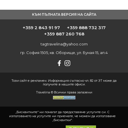
КЪМ ПЪЛНАТА ВЕРСИЯ НА САЙТА
+359 2 843 91 97
+359 888 732 317
+359 887 260 768
tagtravelina@yahoo.com
гр. София 1505, кв. Оборище, ул. Буная 15, ап.4
Този сайт е рекламен. Информация съгласно чл. 82 от ЗТ може да
получите в нашите офиси.
Travelina © Всички права запазени
„Бисквитките“ ни помагат да предоставяме услугите си. С
използването на услугите ни приемате, че можем да използваме
„бисквитки“.