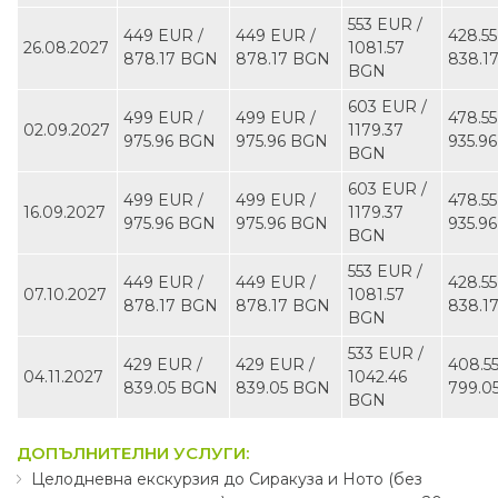
553 EUR ∕
449 EUR ∕
449 EUR ∕
428.55
26.08.2027
1081.57
878.17 BGN
878.17 BGN
838.1
BGN
603 EUR ∕
499 EUR ∕
499 EUR ∕
478.55
02.09.2027
1179.37
975.96 BGN
975.96 BGN
935.9
BGN
603 EUR ∕
499 EUR ∕
499 EUR ∕
478.55
16.09.2027
1179.37
975.96 BGN
975.96 BGN
935.9
BGN
553 EUR ∕
449 EUR ∕
449 EUR ∕
428.55
07.10.2027
1081.57
878.17 BGN
878.17 BGN
838.1
BGN
533 EUR ∕
429 EUR ∕
429 EUR ∕
408.5
04.11.2027
1042.46
839.05 BGN
839.05 BGN
799.0
BGN
ДОПЪЛНИТЕЛНИ УСЛУГИ:
Целодневна екскурзия до Сиракуза и Ното (без