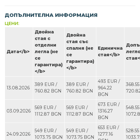
ДОПЪЛНИТЕЛНА ИНФОРМАЦИЯ
ЦЕНИ:
Двойна
Двойна
стая с
стая със
отделни
Допъ
спалня (не
Единична
Дата<∕b>
легла (не
легло
се
стая<∕b>
се
стая<
гарантира)
гарантира)
<∕b>
<∕b>
493 EUR ∕
389 EUR ∕
389 EUR ∕
368.55
13.08.2026
964.22
760.82 BGN
760.82 BGN
720.8
BGN
673 EUR ∕
569 EUR ∕
569 EUR ∕
548.55
03.09.2026
1316.27
1112.87 BGN
1112.87 BGN
1072.
BGN
653 EUR ∕
549 EUR ∕
549 EUR ∕
528.55
24.09.2026
1277.16
1073.75 BGN
1073.75 BGN
1033.