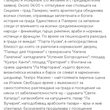
Палермо и Монреале (по желание и с предварителна
заявка). Около 06:00 ч. отпътуване към столицата на
Сицилия – град Палермо, чиято архитектура обединява
всички стилове, отразяващи заплетената и богата
история на града. Единствено в Палермо са запазени
следи от влиянието на всички средиземноморски
народи – финикийци, гърци, римляни, араби и нормани,
испанци и французи. По време на пешеходната разходка
в града се виждат: "Порта Нуова", в непосредствена
близост до която се разполага норманският дворец
"Палацо дей Нормани" с прекрасната "Капела
Палатина"; катедралата "Успение Богородично"; площад
"Куатро Канти"; площад "Претория" с Фонтана на
срама; църквата "Ла Марторана", където фрески,
византийска мозайка и барок се сливат в хармоничен
шедьовър; Театро Масимо – най-голямата лирична сцена
на Италия. Свободно време с възможност за
самостоятелно разглеждане на града и посещение на
някои от забележителностите му – църквата "Свети
Каталдо", катакомбите на капуцините, пазар "Ла
Вучирия", наподобяващ арабските пазари – ярък и жив
спектакъл. Екскурзията продължава с посещение