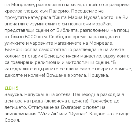
на Монреале, разположен на хълм, от който се разкрива
красива гледка към Палермо. Посещение на
прочутата катедрала "Санта Мариа Нуова", която ще Ви
впечатли с изумителните си позлатени мозайки,
представящи сцени от Библията, разположени на площ
от близо 6000 кв.м. Свободно време за разходка из
уличките и чаровните магазинчета на Монреале.
Възможност за самостоятелно разглеждане на 228-те
колони от стария Бенедиктински манастир, върху които
са гравирани религиозни и митологични сцени. *В
катедралите и църквите се влиза само с покрити рамене,
деколте и колене! Връщане в хотела. Нощувка.
ДЕН 5
Закуска. Напускане на хотела. Пешеходна разходка в
центъра на града (включена в цената). Трансфер до
летището. Отпътуване за България с полет на
авиокомпания "Wizz Air" или "Ryanair". Кацане на летище
София.