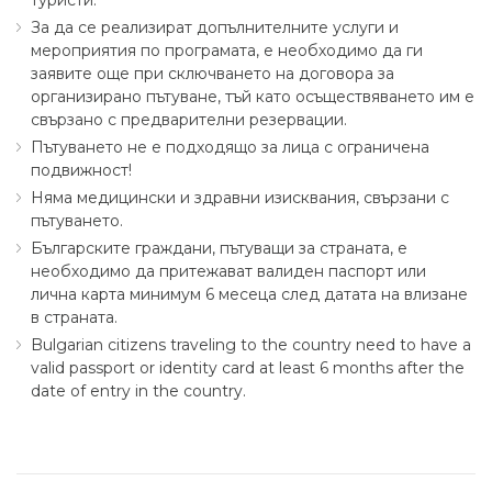
туристи.
За да се реализират допълнителните услуги и
мероприятия по програмата, е необходимо да ги
заявите още при сключването на договора за
организирано пътуване, тъй като осъществяването им е
свързано с предварителни резервации.
Пътуването не е подходящо за лица с ограничена
подвижност!
Няма медицински и здравни изисквания, свързани с
пътуването.
Българските граждани, пътуващи за страната, е
необходимо да притежават валиден паспорт или
лична карта минимум 6 месеца след датата на влизане
в страната.
Bulgarian citizens traveling to the country need to have a
valid passport or identity card at least 6 months after the
date of entry in the country.