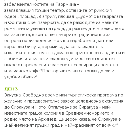
забележителностите на Таормина –
завладяващия гръцки театър, останките от римския
одеон, площад „9 април“, площад „Дуомо“ с катедралата
и Фонтана с кентавърката, да се разходите из малките
романтични улички на града, да разгледате множеството
магазинчета, в които ще намерите традиционни за
острова произведения – ръчно изработени дантели,
коралови бижута, керамика, да се насладите на
изключителния вкус на домашно приготвени сладкиши и
любимия италиански сладолед или да си отдъхнете в
някое от прекрасните кафенета, сервиращи ароматно
италианско кафе.*Препоръчителни са топли дрехи и
удобни обувки!
ДЕН 3
Закуска. Свободно време или туристическа програма по
желание и предварителна заявка целодневна екскурзия
до Сиракуза и Ното. Отпътуване за Сиракуза – най-
известната гръцка колония в Средиземноморието и
родно място на Архимед. Цицерон казва, че Сиракуза е
„най-великият гръцки град и най-красивият от всички“.