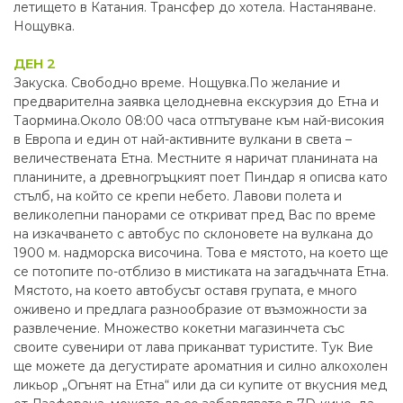
летището в Катания. Трансфер до хотела. Настаняване.
Нощувка.
ДЕН 2
Закуска. Свободно време. Нощувка.По желание и
предварителна заявка целодневна екскурзия до Етна и
Таормина.Около 08:00 часа отпътуване към най-високия
в Европа и един от най-активните вулкани в света –
величествената Етна. Местните я наричат планината на
планините, а древногръцкият поет Пиндар я описва като
стълб, на който се крепи небето. Лавови полета и
великолепни панорами се откриват пред Вас по време
на изкачването с автобус по склоновете на вулкана до
1900 м. надморска височина. Това е мястото, на което ще
се потопите по-отблизо в мистиката на загадъчната Етна.
Мястото, на което автобусът оставя групата, е много
оживено и предлага разнообразие от възможности за
развлечение. Множество кокетни магазинчета със
своите сувенири от лава приканват туристите. Тук Вие
ще можете да дегустирате ароматния и силно алкохолен
ликьор „Огънят на Етна“ или да си купите от вкусния мед