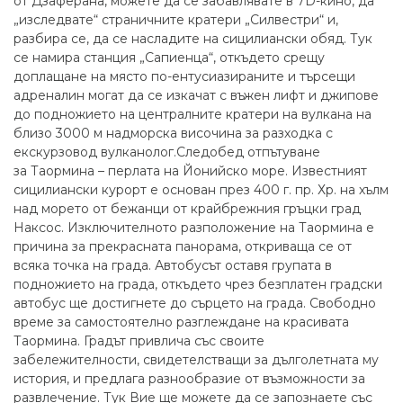
от Дзаферана, можете да се забавлявате в 7D-кино, да
„изследвате“ страничните кратери „Силвестри“ и,
разбира се, да се насладите на сицилиански обяд. Тук
се намира станция „Сапиенца“, откъдето срещу
доплащане на място по-ентусиазираните и търсещи
адреналин могат да се изкачат с въжен лифт и джипове
до подножието на централните кратери на вулкана на
близо 3000 м надморска височина за разходка с
екскурзовод вулканолог.Следобед отпътуване
за Таормина – перлата на Йонийско море. Известният
сицилиански курорт е основан през 400 г. пр. Хр. на хълм
над морето от бежанци от крайбрежния гръцки град
Наксос. Изключителното разположение на Таормина е
причина за прекрасната панорама, откриваща се от
всяка точка на града. Автобусът оставя групата в
подножието на града, откъдето чрез безплатен градски
автобус ще достигнете до сърцето на града. Свободно
време за самостоятелно разглеждане на красивата
Таормина. Градът привлича със своите
забележителности, свидетелстващи за дълголетната му
история, и предлага разнообразие от възможности за
развлечение. Тук Вие ще можете да се запознаете със