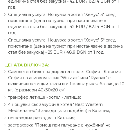
единична стая без закуска) - 42 EUR ∕ 82.14 BGN от 1
год.
Специална услуга: Нощувка в хотел "Хемус" 3* след
пристигане (цена на турист при настаняване в
единична стая без закуска) - 42 EUR ∕ 82.14 BGN от 1
год.
Специална услуга: Нощувка в хотел "Хемус" 3* след
пристигане (цена на турист при настаняване в двойна
стая без закуска) - 25 EUR ∕ 48.9 BGN от 1 год.
ЦЕНАТА ВКЛЮЧВА:
Самолетен билет за директен полет София - Катания -
София на авиокомпания "Wizz air" или "Ryanair" с
включени летищни такси и и 1 малък ръчен багаж до 10
кг. (с размери 40х30х20 см)
трансфер летище - хотел - летище;
4 нощувки със закуски в хотел "Best Western
Mediterraneo" 3 звезди (или подобен) в Катания;
пешеходна разходка в Катания;
застраховка "Помощ при пътуване в чужбина" на