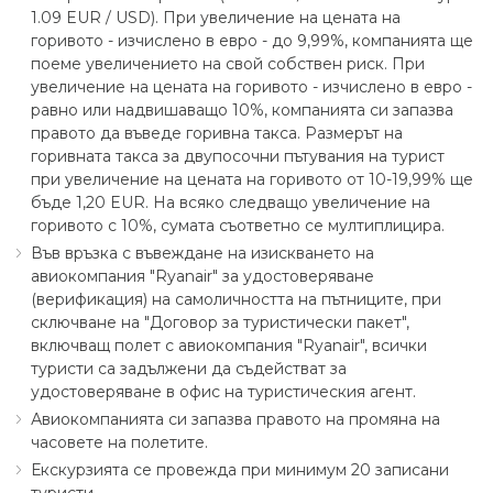
1.09 EUR ∕ USD). При увеличение на цената на
горивото - изчислено в евро - до 9,99%, компанията ще
поеме увеличението на свой собствен риск. При
увеличение на цената на горивото - изчислено в евро -
равно или надвишаващо 10%, компанията си запазва
правото да въведе горивна такса. Размерът на
горивната такса за двупосочни пътувания на турист
при увеличение на цената на горивото от 10-19,99% ще
бъде 1,20 EUR. На всяко следващо увеличение на
горивото с 10%, сумата съответно се мултиплицира.
Във връзка с въвеждане на изискването на
авиокомпания "Ryanair" за удостоверяване
(верификация) на самоличността на пътниците, при
сключване на "Договор за туристически пакет",
включващ полет с авиокомпания "Ryanair", всички
туристи са задължени да съдействат за
удостоверяване в офис на туристическия агент.
Авиокомпанията си запазва правото на промяна на
часовете на полетите.
Екскурзията се провежда при минимум 20 записани