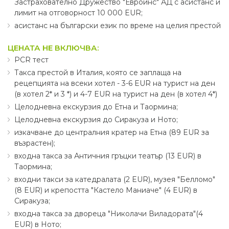
Застрахователно Дружество "Евроинс" АД с асистанс и
лимит на отговорност 10 000 EUR;
асистанс на български език по време на целия престой
ЦЕНАТА НЕ ВКЛЮЧВА:
PCR тест
Такса престой в Италия, която се заплаща на
рецепцията на всеки хотел - 3-6 EUR на турист на ден
(в хотел 2* и 3 *) и 4-7 EUR на турист на ден (в хотел 4*)
Целодневна екскурзия до Етна и Таормина;
Целодневна екскурзия до Сиракуза и Ното;
изкачване до централния кратер на Етна (89 EUR за
възрастен);
входна такса за Античния гръцки театър (13 EUR) в
Таормина;
входни такси за катедралата (2 EUR), музея "Белломо"
(8 EUR) и крепостта "Кастело Маниаче" (4 EUR) в
Сиракуза;
входна такса за дворецa "Николачи Виладората"(4
EUR) в Ното;