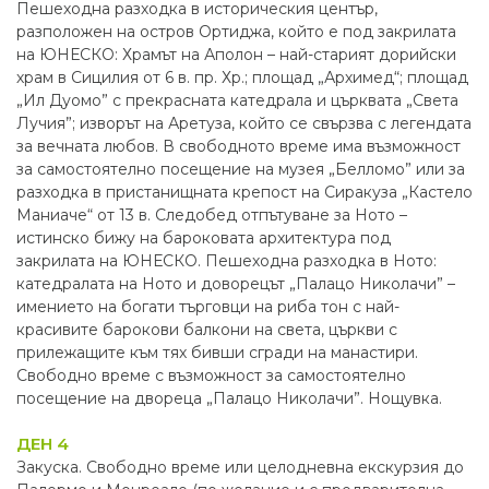
Пешеходна разходка в историческия център,
разположен на остров Ортиджа, който е под закрилата
на ЮНЕСКО: Храмът на Аполон – най-старият дорийски
храм в Сицилия от 6 в. пр. Хр.; площад „Архимед“; площад
„Ил Дуомо” с прекрасната катедрала и църквата „Света
Лучия”; изворът на Аретуза, който се свързва с легендата
за вечната любов. В свободното време има възможност
за самостоятелно посещение на музея „Белломо” или за
разходка в пристанищната крепост на Сиракуза „Кастело
Маниаче“ от 13 в. Следобед отпътуване за Ното –
истинско бижу на бароковата архитектура под
закрилата на ЮНЕСКО. Пешеходна разходка в Ното:
катедралата на Ното и доворецът „Палацо Николачи” –
имението на богати търговци на риба тон с най-
красивите барокови балкони на света, църкви с
прилежащите към тях бивши сгради на манастири.
Свободно време с възможност за самостоятелно
посещение на двореца „Палацо Николачи”. Нощувка.
ДЕН 4
Закуска. Свободно време или целодневна екскурзия до