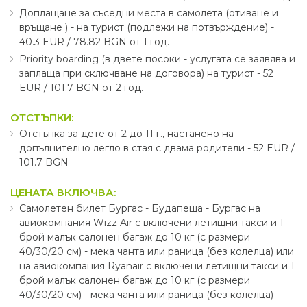
Доплащане за съседни места в самолета (отиване и
връщане ) - на турист (подлежи на потвърждение) -
40.3 EUR ∕ 78.82 BGN от 1 год.
Priority boarding (в двете посоки - услугата се заявява и
заплаща при сключване на договора) на турист - 52
EUR ∕ 101.7 BGN от 2 год.
ОТСТЪПКИ:
Отстъпка за дете от 2 до 11 г., настанено на
допълнително легло в стая с двама родители - 52 EUR ∕
101.7 BGN
ЦЕНАТА ВКЛЮЧВА:
Самолетен билет Бургас - Будапеща - Бургас на
авиокомпания Wizz Air с включени летищни такси и 1
брой малък салонен багаж до 10 кг (с размери
40∕30∕20 см) - мека чанта или раница (без колелца) или
на авиокомпания Ryanair с включени летищни такси и 1
брой малък салонен багаж до 10 кг (с размери
40∕30∕20 см) - мека чанта или раница (без колелца)