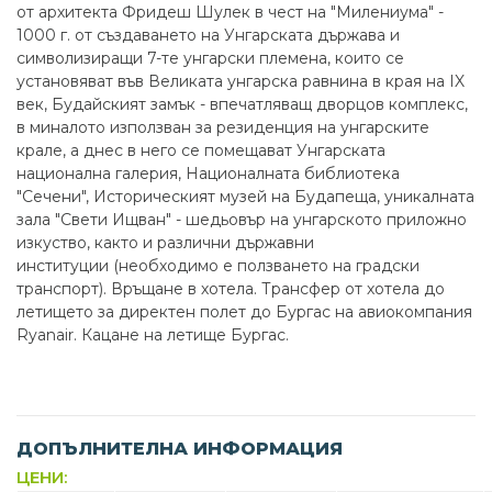
от архитекта Фридеш Шулек в чест на "Милениума" -
1000 г. от създаването на Унгарската държава и
символизиращи 7-те унгарски племена, които се
установяват във Великата унгарска равнина в края на IX
век, Будайският замък - впечатляващ дворцов комплекс,
в миналото използван за резиденция на унгарските
крале, а днес в него се помещават Унгарската
национална галерия, Националната библиотека
"Сечени", Историческият музей на Будапеща, уникалната
зала "Свети Ищван" - шедьовър на унгарското приложно
изкуство, както и различни държавни
институции (необходимо е ползването на градски
транспорт). Връщане в хотела. Трансфер от хотела до
летището за директен полет до Бургас на авиокомпания
Ryanair. Кацане на летище Бургас.
ДОПЪЛНИТЕЛНА ИНФОРМАЦИЯ
ЦЕНИ: