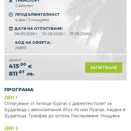
ТРАНСПОРТ
Самолет
ПРОДЪЛЖИТЕЛНОСТ
4 дни / 3 нощувки
ДАТИ НА ОТПЪТУВАНЕ:
06.09.2026 г.,
20.09.2026 г.,
27.09.2026 г.
КОД НА ОФЕРТА:
26855
Цена от
.00
415
€
ЗАПИТВАНЕ
.67
811
лв.
ПРОГРАМА
ДЕН 1
Отпътуване от летище Бургас с директен полет за
Будапеща с авиокомпания Wizz Air или Ryanair. Кацане в
Будапеща. Транфер до хотела. Настаняване. Нощувка.
ДЕН 2