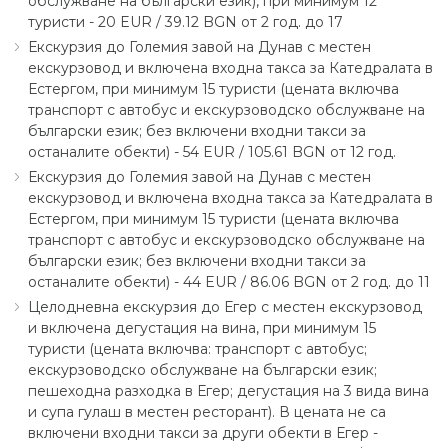
обслужване на български език), при минимум 12
туристи - 20 EUR ∕ 39.12 BGN от 2 год. до 17
Екскурзия до Големия завой на Дунав с местен
екскурзовод и включена входна такса за Катедралата в
Естергом, при минимум 15 туристи (цената включва
транспорт с автобус и екскурзоводско обслужване на
български език; без включени входни такси за
останалите обекти) - 54 EUR ∕ 105.61 BGN от 12 год.
Екскурзия до Големия завой на Дунав с местен
екскурзовод и включена входна такса за Катедралата в
Естергом, при минимум 15 туристи (цената включва
транспорт с автобус и екскурзоводско обслужване на
български език; без включени входни такси за
останалите обекти) - 44 EUR ∕ 86.06 BGN от 2 год. до 11
Целодневна екскурзия до Егер с местен екскурзовод
и включена дегустация на вина, при минимум 15
туристи (цената включва: транспорт с автобус;
екскурзоводско обслужване на български език;
пешеходна разходка в Егер; дегустация на 3 вида вина
и супа гулаш в местен ресторант). В цената не са
включени входни такси за други обекти в Егер -