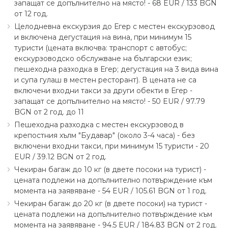
запащат се допълнително на място! - 68 EUR ∕ 133 BGN
от 12 год.
Целодневна екскурзия до Егер с местен екскурзовод
и включена дегустация на вина, при минимум 15
туристи (цената включва: транспорт с автобус;
екскурзоводско обслужване на български език;
пешеходна разходка в Егер; дегустация на 3 вида вина
и супа гулаш в местен ресторант). В цената не са
включени входни такси за други обекти в Егер -
запащат се допълнително на място! - 50 EUR ∕ 97.79
BGN от 2 год. до 11
Пешеходна разходка с местен екскурзовод в
крепостния хълм "Будавар" (около 3-4 часа) - без
включени входни такси, при минимум 15 туристи - 20
EUR ∕ 39.12 BGN от 2 год.
Чекиран багаж до 10 кг (в двете посоки на турист) -
цената подлежи на допълнително потвърждение към
момента на заявяване - 54 EUR ∕ 105.61 BGN от 1 год.
Чекиран багаж до 20 кг (в двете посоки) на турист -
цената подлежи на допълнително потвърждение към
момента на заявяване - 94.5 EUR ∕ 184.83 BGN от 2 год.