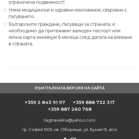
ограничена подвижност!
Няма медицински и здравни изисквания, свързани с
пътуването.
Българските граждани, пътуващи за страната, е
необходимо да притежават валиден паспорт или
лична карта минимум 6 месеца след датата на влизане
в страната.
КЪМ ПЪЛНАТА ВЕРСИЯ НА САЙТА
+359 2 843 91 97
+359 888 732 317
+359 887 260 768
tagtravelina@yahoo.com
гр. София 1505, кв. Оборище, ул. Буная 15, ап.4