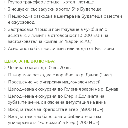
Групов трансфер летище - хотел - летище
3 нощувки със закуски в хотел 3* в Будапеща
Пешеходна разходка в центъра на Будапеща с местен
екскурзовод
Застраховка "Помощ при пътуване в чужбина" с
асистанс и лимит на отговорност 10 000 EUR на
застрахователна компания "Евроинс АД"
Асистанс на български език или водач от България
ЦЕНАТА НЕ ВКЛЮЧВА:
Чекиран багаж до 10 кг., 20 кг.
Панорамна разходка с корабче по р. Дунав (1 час)
Посещение на Унгарския национален музей
Целодневна екскурзия до Големия завой на р. Дунав
Целодневна екскурзия до Егер и Долината на
хубавите жени, с включена дегустация на вина
Входна такса за Крепостта в Егер (4800 HUF)
Входна такса за бароковата библиотека към
университета "Естерхази" в Егер (1200 HUF)