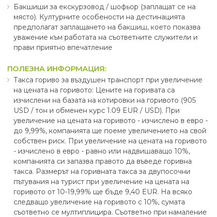
Бакшиши за екскурзовод ∕ шофьор (заплащат се на
място). Културните особености на дестинацията
предполагат заплащането на бакшиш, което показва
уважение към работата на съответните служители и
прави приятно впечатление
ПОЛЕЗНА ИНФОРМАЦИЯ:
Такса гориво за въздушен транспорт при увеличение
на цената на горивото: Цените на горивата са
изчислени на базата на котировки на горивото (905
USD ∕ тон и обменен курс 1.09 EUR ∕ USD). При
увеличение на цената на горивото - изчислено в евро -
до 9,99%, компанията ще поеме увеличението на свой
собствен риск. При увеличение на цената на горивото
- изчислено в евро - равно или надвишаващо 10%,
компанията си запазва правото да въведе горивна
такса. Размерът на горивната такса за двупосочни
пътувания на турист при увеличение на цената на
горивото от 10-19,99% ще бъде 9,40 EUR. На всяко
следващо увеличение на горивото с 10%, сумата
съответно се мултиплицира. Съответно при намаление