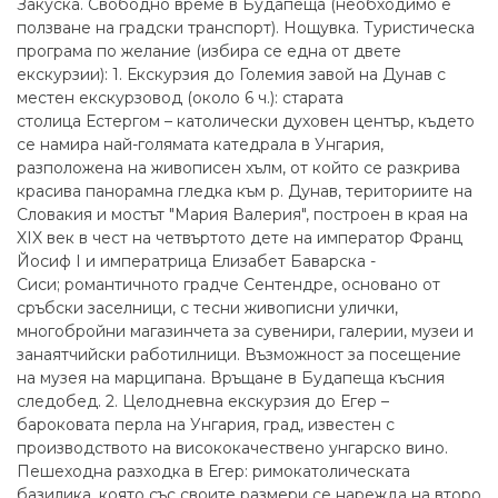
Закуска. Свободно време в Будапеща (необходимо е
ползване на градски транспорт). Нощувка. Туристическа
програма по желание (избира се една от двете
екскурзии): 1. Екскурзия до Големия завой на Дунав с
местен екскурзовод (около 6 ч.): старата
столица Естергом – католически духовен център, където
се намира най-голямата катедрала в Унгария,
разположена на живописен хълм, от който се разкрива
красива панорамна гледка към р. Дунав, териториите на
Словакия и мостът "Мария Валерия", построен в края на
XIX век в чест на четвъртото дете на император Франц
Йосиф I и императрица Елизабет Баварска -
Сиси; романтичното градче Сентендре, основано от
сръбски заселници, с тесни живописни улички,
многобройни магазинчета за сувенири, галерии, музеи и
занаятчийски работилници. Възможност за посещение
на музея на марципана. Връщане в Будапеща късния
следобед. 2. Целодневна екскурзия до Егер –
бароковата перла на Унгария, град, известен с
производството на висококачествено унгарско вино.
Пешеходна разходка в Егер: римокатолическата
базилика, която със своите размери се нарежда на второ