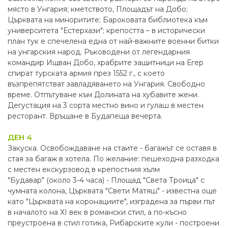
място в Унгария; кметството, Площадът на Добо;
Църквата на миноритите; Бароковата библиотека към
университета "Естерхази"; крепостта – в исторически
план тук е спечелена една от най-важните военни битки
на унгарския народ. Ръководени от легендарния
командир Ищван Добо, храбрите защитници на Егер
спират турската армия през 1552 г., с което
възпрепятстват завладяването на Унгария. Свободно
време. Отпътуване към Долината на хубавите жени.
Дегустация на 3 сорта местно вино и гулаш в местен
ресторант. Връщане в Будапеща вечерта.
ДЕН 4
Закуска. Освобождаване на стаите - багажът се оставя в
стая за багаж в хотела. По желание: пешеходна разходка
с местен екскурзовод в крепостния хълм
"Будавар" (около 3-4 часа) - Площад "Света Троица" с
чумната колона, Църквата "Свети Матяш" - известна още
като "Църквата на коронациите", изградена за първи път
в началото на XI век в романски стил, а по-късно
преустроена в стил готика, Рибарските кули - построени