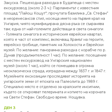
Закуска. Пешеходна разходка в Будапеща с местен
екскурзовод (около 2-3 ч.): Парламентът с известния
площад "Лайош Кошут"; прочутата базилика „Св. Стефан”
в неоренесансов стил, носеща името на първия крал на
Унгария, чиято мумифицирана дясна ръка се съхранява
там; една от най-големите действащи в света синагоги
- Голямата синагога в историческия еврейски квартал,
която е част от комплекс, включващ Храмът на героите,
еврейско гробище, паметник на Холокоста и Еврейски
музей. По желание: панорамна разходка с корабче по р.
Дунав (продължителност 1 час). По желание: посещение
с местен екскурзовод на Унгарския национален
музей (около 1 час), който се помещава в огромна
неокласическа сграда, изградена между 1837 г. и 1847 г.
Музейните екскозиции проследяват историята на
унгарските земи от епохата на Палеолита до 1989 г.
Специално място е отделено за кралските инсигнии,
където се открояват пелерината и копието на короната
на Свети Стефан. Свободно време. Нощувка.
ДЕН 3