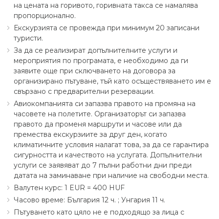
на цената на горивото, горивната такса се намалява
пропорционално.
Екскурзията се провежда при минимум 20 записани
туристи.
За да се реализират допълнителните услуги и
мероприятия по програмата, е необходимо да ги
заявите още при сключването на договора за
организирано пътуване, тъй като осъществяването им е
свързано с предварителни резервации.
Авиокомпанията си запазва правото на промяна на
часовете на полетите. Организаторът си запазва
правото да променя маршрути и часове или да
премества екскурзиите за друг ден, когато
климатичните условия налагат това, за да се гарантира
сигурността и качеството на услугата. Допълнителни
услуги се заявяват до 7 пълни работни дни преди
датата на заминаване при наличие на свободни места.
Валутeн курс: 1 EUR = 400 HUF
Часово време: България 12 ч. ; Унгария 11 ч.
Пътуването като цяло не е подходящо за лица с