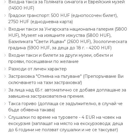
Входна такса за Голямата синагога и Еврейския музей
(14500 HUF)
Градски транспорт: 500 HUF (еднопосочен билет),
2750 HUF (еднодневна карта)
Входни такси за Унгарската национална галерия (5800
HUF), Музеят на изящните изкуства (5800 HUF),
Базиликата "Свети Ищван" (2600 HUF), Зоологическата
градина (5900 HUF, за деца до 18 г. - 4200 HUF)
Входни такси и билети за други музеи, обекти и
прояви, посещавани по желание
Разходи от личен характер
Застраховка "Отмяна на пътуване" (Препоръчваме Ви
сключването на тази застраховка!)
За лица над 65 г. автоматично се добавя доплащане за
завишена застрахователна премия.
Такса гориво (доплаща се задължително, в случай че
бъде обявена такава)
Слушалки по време на туровете - 4 EUR на човек на
екскурзия (заплащат на място на екскурзовода; деца
до 6 години не ползват слушалки и не се таксуват)