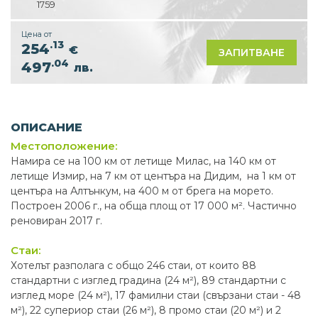
1759
Цена от
.13
254
€
ЗАПИТВАНЕ
.04
497
лв.
ОПИСАНИЕ
Местоположение:
Hамира се на 100 км от летище Милас, на 140 км от
летище Измир, на 7 км от центъра на Дидим, на 1 км от
центъра на Алтънкум, на 400 м от брега на морето.
Построен 2006 г., на обща площ от 17 000 м². Частично
реновиран 2017 г.
Стаи:
Хотелът разполага с общо 246 стаи, от които 88
стандартни с изглед градина (24 м²), 89 стандартни с
изглед море (24 м²), 17 фамилни стаи (свързани стаи - 48
м²), 22 супериор стаи (26 м²), 8 промо стаи (20 м²) и 2