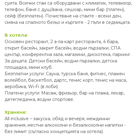
суита. Всички стаи са оборудвани с климатик, телевизор,
телефон, баня с душ/вана, сешоар, мини бар (платен),
сейф (безплатен). Почистване на стаите - всеки ден,
смяна на спалното бельо и кърпите - 2 пъти в седмицата.
В хотела:
Основен ресторант, 2 а-ла-карт ресторанта, 4 бара,
открит басейн, закрит басейн, водни пързалки, СПА
център, конферентна зала, магазини, дискотека, паркинг.
За децата: Детски басейн, водни пързалки, детска
площадка, мини клуб.
Безплатни услуги: Сауна, турска баня, фитнес, плажен
волейбол, баскетбол, дартс, тенис корт, тенис на маса,
аеробика, Wi-Fi (в лоби).
Платени услуги: Масаж, фризьор, бар на плажа, лекар,
детегледачка, водни спортове.
Хранене:
All inclusive – закуска, обяд и вечеря, междинни
хранения, местни алкохолни и безалкохолни напитки -
без лимит (съгласно концепцията на хотела).