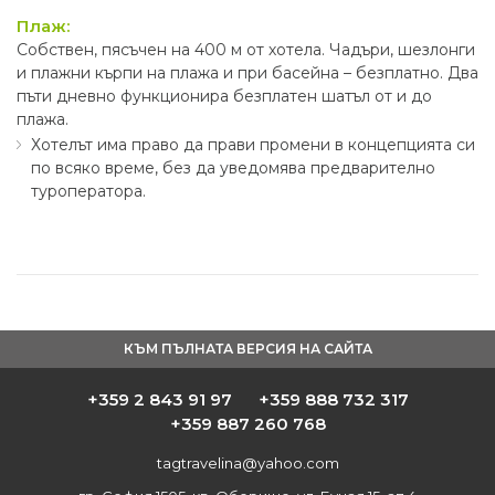
Плаж:
Собствен, пясъчен на 400 м от хотела. Чадъри, шезлонги
и плажни кърпи на плажа и при басейна – безплатно. Два
пъти дневно функционира безплатен шатъл от и до
плажа.
Хотелът има право да прави промени в концепцията си
по всяко време, без да уведомява предварително
туроператора.
КЪМ ПЪЛНАТА ВЕРСИЯ НА САЙТА
+359 2 843 91 97
+359 888 732 317
+359 887 260 768
tagtravelina@yahoo.com