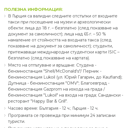
ПОЛЕЗНА ИНФОРМАЦИЯ:
В Гърция са валидни следните отстъпки от входните
такси при посещение на музеи и археологически
обекти: лица до 18 г. – безплатно (след показване на
документ за самоличност); лица над 65 г. – 50 %
намаление от стойността на входната такса (след
показване на документ за самоличност); студенти,
притежаващи международни студентски карти ISIC –
безплатно (след показване на картата).
Място на отпътуване и връщане: Студена -
бензиностанция "Shell∕McDonald's"∕ Перник -
бензиностанция Lukoil (ул. Юрий Гагарин, до Kaufland);
Дупница - бензиностанция "OMV"; Благоевград -
бензиностанция Gazprom на изхода на града ∕
бензиностанция "Lukoil" на входа на града; Сандански -
ресторант "Happy Bar & Grill".
Часово време: България - 12 ч.; Гърция - 12 ч.
Програмата се провежда при минимум 24 записани
туристи.