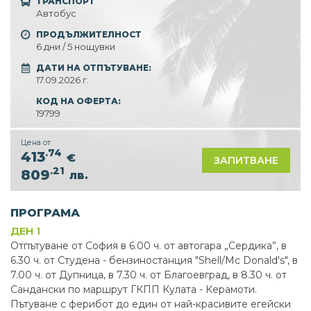
ТРАНСПОРТ
Автобус
ПРОДЪЛЖИТЕЛНОСТ
6 дни / 5 нощувки
ДАТИ НА ОТПЪТУВАНЕ:
17.09.2026 г.
КОД НА ОФЕРТА:
19799
Цена от
.74
413
€
ЗАПИТВАНЕ
.21
809
лв.
ПРОГРАМА
ДЕН 1
Отпътуване от София в 6.00 ч. от автогара „Сердика”, в
6.30 ч. от Студена - бензиностанция "Shell∕Mc Donald's", в
7.00 ч. от Дупница, в 7.30 ч. от Благоевград, в 8.30 ч. от
Сандански по маршрут ГКПП Кулата - Керамоти.
Пътуване с ферибот до един от най-красивите егейски