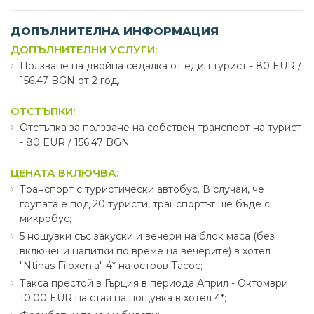
ДОПЪЛНИТЕЛНА ИНФОРМАЦИЯ
ДОПЪЛНИТЕЛНИ УСЛУГИ:
Ползване на двойна седалка от един турист - 80 EUR ∕
156.47 BGN от 2 год.
ОТСТЪПКИ:
Отстъпка за ползване на собствен транспорт на турист
- 80 EUR ∕ 156.47 BGN
ЦЕНАТА ВКЛЮЧВА:
Транспорт с туристически автобус. В случай, че
групата е под 20 туристи, транспортът ще бъде с
микробус;
5 нощувки със закуски и вечери на блок маса (без
включени напитки по време на вечерите) в хотел
"Ntinas Filoxenia" 4* на остров Тасос;
Такса престой в Гърция в периода Април - Октомври:
10.00 EUR на стая на нощувка в хотел 4*;