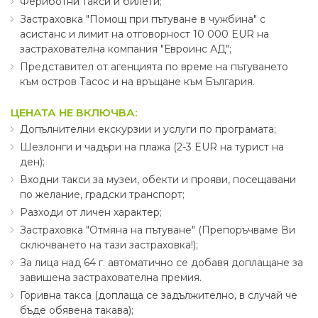
Фериботни такси и билети;
Застраховка "Помощ при пътуване в чужбина" с
асистанс и лимит на отговорност 10 000 EUR на
застрахователна компания "Евроинс АД";
Представител от агенцията по време на пътуването
към остров Тасос и на връщане към България.
ЦЕНАТА НЕ ВКЛЮЧВА:
Допълнителни екскурзии и услуги по програмата;
Шезлонги и чадъри на плажа (2-3 EUR на турист на
ден);
Входни такси за музеи, обекти и прояви, посещавани
по желание, градски транспорт;
Разходи от личен характер;
Застраховка "Отмяна на пътуване" (Препоръчваме Ви
сключването на тази застраховка!);
За лица над 64 г. автоматично се добавя доплащане за
завишена застрахователна премия.
Горивна такса (доплаща се задължително, в случай че
бъде обявена такава);