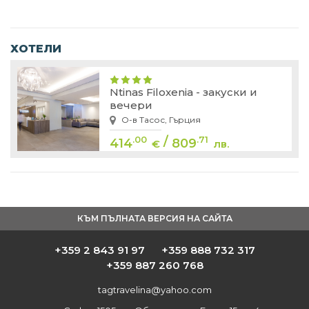
ХОТЕЛИ
Ntinas Filoxenia - закуски и
вечери
О-в Тасос, Гърция
/
.00
.71
414
809
€
лв.
КЪМ ПЪЛНАТА ВЕРСИЯ НА САЙТА
+359 2 843 91 97
+359 888 732 317
+359 887 260 768
tagtravelina@yahoo.com