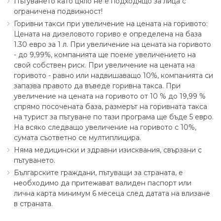
Пътуването като цяло не е подходящо за лица с
ограничена подвижност!
Горивни такси при увеличение на цената на горивото:
Цената на дизеловото гориво е определена на база
1.30 eвро за 1 л. При увеличение на цената на горивото
- до 9,99%, компанията ще поеме увеличението на
свой собствен риск. При увеличение на цената на
горивото - равно или надвишаващо 10%, компанията си
запазва правото да въведе горивна такса. При
увеличение на цената на горивото от 10 % до 19,99 %
спрямо посочената база, размерът на горивната такса
на турист за пътуване по тази програма ще бъде 5 евро.
На всяко следващо увеличение на горивото с 10%,
сумата съответно се мултиплицира.
Няма медицински и здравни изисквания, свързани с
пътуването.
Българските граждани, пътуващи за страната, е
необходимо да притежават валиден паспорт или
лична карта минимум 6 месеца след датата на влизане
в страната.