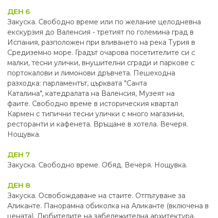
ДЕН 6
Закуска. Свободно време или по желание целодневна
екскурзия до Валенсия - третият по големина град в
Испания, разположен при вливането на река Турия в
Средиземно море. Градът очарова посетителите си с
малки, тесни улички, внушителни сгради и паркове с
портокалови и лимонови дръвчета. Пешеходна
разходка: парламентът, църквата "Санта
Каталина", катедралата на Валенсия, Музеят на
фаите. Свободно време в историческия квартал
Кармен с типични тесни улички с много магазини,
ресторанти и кафенета. Връщане в хотела. Вечеря.
Нощувка.
ДЕН 7
Закуска. Свободно време. Обяд. Вечеря. Нощувка.
ДЕН 8
Закуска. Освобождаване на стаите. Отпътуване за
Аликанте. Панорамна обиколка на Аликанте (включена в
цената). Любителите на забележителна архитектура,