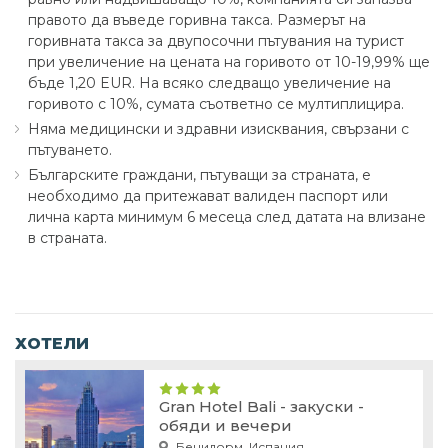
правото да въведе горивна такса. Размерът на
горивната такса за двупосочни пътувания на турист
при увеличение на цената на горивото от 10-19,99% ще
бъде 1,20 EUR. На всяко следващо увеличение на
горивото с 10%, сумата съответно се мултиплицира.
Няма медицински и здравни изисквания, свързани с
пътуването.
Българските граждани, пътуващи за страната, е
необходимо да притежават валиден паспорт или
лична карта минимум 6 месеца след датата на влизане
в страната.
ХОТЕЛИ
Gran Hotel Bali - закуски -
обяди и вечери
Бенидорм, Испания