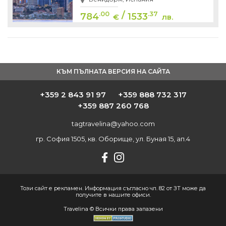
/
.00
.37
784
1533
€
лв.
КЪМ ПЪЛНАТА ВЕРСИЯ НА САЙТА
+359 2 843 91 97
+359 888 732 317
+359 887 260 768
tagtravelina@yahoo.com
гр. София 1505, кв. Оборище, ул. Буная 15, ап.4
Този сайт е рекламен. Информация съгласно чл. 82 от ЗТ може да
получите в нашите офиси.
Travelina © Всички права запазени