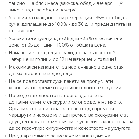
пансион на блок маса (закуска, обяд и вечеря + 1∕4
вино и вода за обяд и вечеря)
Условия за плащане: при резервация - 35% от общата
сума; доплащане до 100% - до 36 дни преди датата на
отпътуване.
Условия за анулация: до 36 дни - 35% от основната
цена; от 35 до 1 дни - 100% от общата цена.
Намалението за деца е валидно за възраст от 2
навършени години до 12 ненавършени години !
Максимален капацитет за настаняване в една стая:
двама възрастни и две деца !
Не се предоставят сухи пакети за пропуснати
хранения по време на допълнителните екскурзии.
Последователността на провеждането на
допълнителните екскурзии се определя на място.
Организаторът си запазва правото да променя
маршрути и часове или да премества екскурзиите за
друг ден, когато климатичните условия налагат това, за
да се гарантира сигурността и качеството на услугата.
Предварителното записване и заплащане на