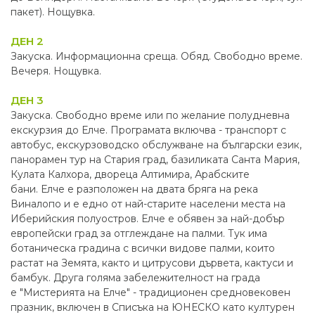
пакет). Нощувка.
ДЕН 2
Закуска. Информационна среща. Обяд. Свободно време.
Вечеря. Нощувка.
ДЕН 3
Закуска. Свободно време или по желание полудневна
екскурзия до Елче. Програмата включва - транспорт с
автобус, екскурзоводско обслужване на български език,
панорамен тур на Стария град, базиликата Санта Мария,
Кулата Калхора, двореца Алтимира, Арабските
бани. Елче е разположен на двата бряга на река
Виналопо и е едно от най-старите населени места на
Иберийския полуостров. Елче е обявен за най-добър
европейски град за отглеждане на палми. Тук има
ботаническа градина с всички видове палми, които
растат на Земята, както и цитрусови дървета, кактуси и
бамбук. Друга голяма забележителност на града
е "Мистерията на Елче" - традиционен средновековен
празник, включен в Списъка на ЮНЕСКО като културен