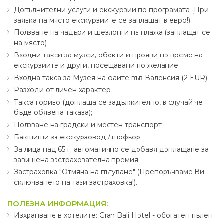
Допълнителни услуги и екскурзии по програмата (При
заявка на място екскурзиите се заплащат в евро!)
Ползване на чадъри и шезлонги на плажа (заплащат се
на място)
Входни такси за музеи, обекти и прояви по време на
екскурзиите и други, посещавани по желание
Входна такса за Музея на фаите във Валенсия (2 EUR)
Разходи от личен характер
Такса гориво (доплаща се задължително, в случай че
бъде обявена такава);
Ползване на градски и местен транспорт
Бакшиши за екскурзовод ∕ шофьор
За лица над 65 г. автоматично се добавя доплащане за
завишена застрахователна премия
Застраховка "Отмяна на пътуване" (Препоръчваме Ви
сключването на тази застраховка!).
ПОЛЕЗНА ИНФОРМАЦИЯ:
Изхранване в хотелите: Gran Bali Hotel - обогатен пълен