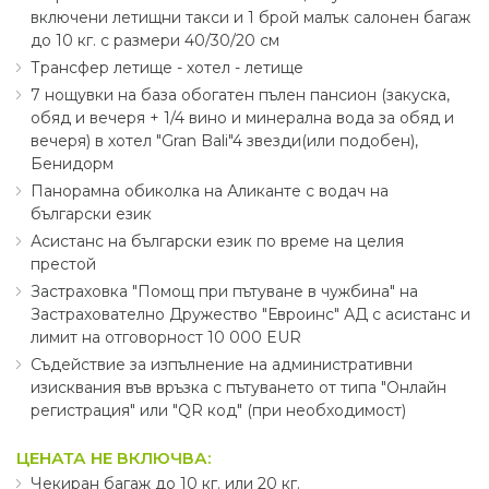
включени летищни такси и 1 брой малък салонен багаж
до 10 кг. с размери 40∕30∕20 см
Трансфер летище - хотел - летище
7 нощувки на база обогатен пълен пансион (закуска,
обяд и вечеря + 1∕4 вино и минерална вода за обяд и
вечеря) в хотел "Gran Bali"4 звезди(или подобен),
Бенидорм
Панорамнa обиколка на Аликанте с водач на
български език
Асистанс на български език по време на целия
престой
Застраховка "Помощ при пътуване в чужбина" на
Застрахователно Дружество "Евроинс" АД с асистанс и
лимит на отговорност 10 000 EUR
Съдействие за изпълнение на административни
изисквания във връзка с пътуването от типа "Онлайн
регистрация" или "QR код" (при необходимост)
ЦЕНАТА НЕ ВКЛЮЧВА:
Чекиран багаж до 10 кг. или 20 кг.