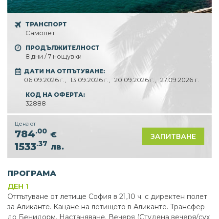
ТРАНСПОРТ
Самолет
ПРОДЪЛЖИТЕЛНОСТ
8 дни / 7 нощувки
ДАТИ НА ОТПЪТУВАНЕ:
06.09.2026 г.,
13.09.2026 г.,
20.09.2026 г.,
27.09.2026 г.
КОД НА ОФЕРТА:
32888
Цена от
.00
784
€
ЗАПИТВАНЕ
.37
1533
лв.
ПРОГРАМА
ДЕН 1
Отпътуване от летище София в 21,10 ч. с директен полет
за Аликанте. Кацане на летището в Аликанте. Tрансфер
до Бенидорм. Настаняване. Вечеря (Студена вечеря∕сух