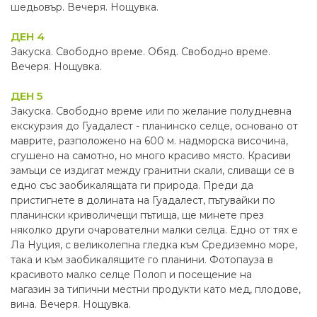
шедьовър. Вечеря. Нощувка.
ДЕН 4
Закуска. Свободно време. Обяд. Свободно време.
Вечеря. Нощувка.
ДЕН 5
Закуска. Свободно време или по желание полудневна
екскурзия до Гуадалест - планинско селце, основано от
маврите, разположено на 600 м. надморска височина,
сгушено на самотно, но много красиво място. Красиви
замъци се издигат между гранитни скали, сливащи се в
едно със заобикалящата ги природа. Преди да
пристигнете в долината на Гуадалест, пътувайки по
планински криволичещи пътища, ще минете през
няколко други очарователни малки селца. Едно от тях е
Ла Нуция, с великолепна гледка към Средиземно море,
така и към заобикалящите го планини. Фотопауза в
красивото малко селце Полоп и посещение на
магазин за типични местни продукти като мед, плодове,
вина. Вечеря. Нощувка.