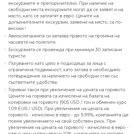
екскурзиите е препоръчително. При наличие на
свободни места екскурзиите могат да се заявят и на
място, като се заплатят в евро. Цените на
допълнителните екскурзии, заявени на място, са по-
високи !
Авиокомпанията си запазва правото на промяна на
часовете на полетите.
Екскурзията се провежда при минимум 30 записани
туристи.
Пътуването като цяло е подходящо за лица с
ограничена подвижност, като затова е необходимо
потвърждение за наличието на свободни стаи със
съответните удобства.
Горивни такси при увеличение на цената на горивото:
Цените на горивата са изчислени на базата на
котировки на горивото (905 USD ∕ тон и обменен курс
1.09 EUR ∕ USD). При увеличение на цената на
горивото - изчислено в евро - до 9,99%, компанията ще
поеме увеличението на свой собствен риск. При
увеличение на цената на горивото - изчислено в евро -
равно или надвишаващо 10%, компанията си запазва