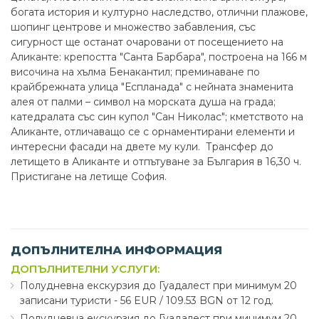
богата история и културно наследство, отлични плажове,
шопинг центрове и множество забавления, със
сигурност ще останат очаровани от посещението на
Аликанте: крепостта "Санта Барбара", построена на 166 м
височина на хълма Бенакантил; преминаване по
крайбрежната улица "Еспланада" с нейната знаменита
алея от палми – символ на морската душа на града;
катедралата със син купол "Сан Николас"; кметството на
Аликанте, отличаващо се с орнаментирани елементи и
интересни фасади на двете му кули. Трансфер до
летището в Аликанте и отпътуване за България в 16,30 ч.
Пристигане на летище София.
ДОПЪЛНИТЕЛНА ИНФОРМАЦИЯ
ДОПЪЛНИТЕЛНИ УСЛУГИ:
Полудневна екскурзия до Гуадалест при минимум 20
записани туристи - 56 EUR ∕ 109.53 BGN от 12 год.
Полудневна екскурзия до Гуадалест при минимум 20