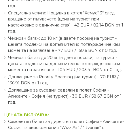
год.
Специална услуга: Нощувка в хотел "Хемус" 3* след
връщане от пътуването (цена на турист при
настаняване в единична стая) - 42 EUR ∕ 82.14 BGN от 1
год.
Чекиран багаж до 10 кг (в двете посоки) на турист -
цената подлежи на допълнително потвърждение към
момента на заявяване - 77 EUR ∕ 150.6 BGN от 0 год.
Чекиран багаж до 20 кг (в двете посоки) на турист -
цената подлежи на допълнително потвърждение към
момента на заявяване - 104 EUR ∕ 203.41 BGN от 0 год.
Доплащане за Priority Boarding (на турист) - 70 EUR ∕
136.91 BGN от 1 год.
Доплащане за съседни седалки в полет София -
Аликанте - София (на турист) - 30 EUR ∕ 58.67 BGN от 1
год.
ЦЕНАТА ВКЛЮЧВА:
Самолетен билет за директен полет София - Аликанте-
София на авиокомпания "Wizz Air" ∕ "Ryanair" с