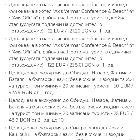
Доплащане за настаняване в стая с балкон и изглед
към океана в хотел "Axis Vermar Conference & Beach" 4*
∕ "Axis Ofir" 4* в района на Порто на турист в двойна
стая (услугата подлежи на допълнително
потвърждение) - 62 EUR ∕ 121.26 BGN от 1 год.
Доплащане за настаняване в стая с балкон и изглед
към океана в хотел "Axis Vermar Conference & Beach" 4*
∕ "Axis Ofir" 4* в района на Порто на турист в единична
стая (услугата подлежи на допълнително
потвърждение) - 122 EUR ∕ 238.61 BGN от 1 год.
Целoдневна екскурзия до Обидуш, Назаре, Фатима и
Баталя на български език (без включени входни такси)
на турист при минимум 20 записани туристи - 50 EUR ∕
97.79 BGN от 11 год.
Целoдневна екскурзия до Обидуш, Назаре, Фатима и
Баталя на български език (без включени входни такси)
на турист при минимум 20 записани туристи - 25 EUR ∕
48.9 BGN от 2 год. до 10
Целодневна екскурзия до Синтра, Кабо да Рока и
Кашкайш на български език (без включени входни