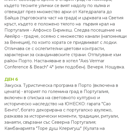
където тесните улички се вият надолу по хълма и
отвеждат през множество арки от Катедралата до
Байша (търговската част на града) и църквата на Светия
кръст, където е положено тялото на първия крал на
Португалия - Алфонсо Енрикеш. Следва посещение на
Авейро - градче, осеяно с множество канали (напомнящи
за Венеция), по които хората се придвижват с лодки.
Отличава се с ослепителни цветови контрасти,
характерни за скандинавските страни. Отпътуване към
район Порто. Настаняване в хотел "Axis Vermar
Conference & Beach" 4* (или подобен). Вечеря. Нощувка.
ДЕН 6
Закуска. Туристическа програма в Порто (включена в
цената) - вторият по големина град в Португалия,
включен в списъка на световното културно и
историческо наследство на ЮНЕСКО: гарата "Сао
Бенто", богато декорирана с португалско азулежо,
разказва за исторически моменти, традиции, ритуали,
занаяти, свързани със Северна Португалия;
Камбанарията "Торе душ Клеригуш" (Кулата на