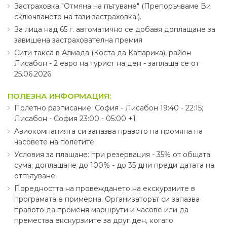
Застраховка "Отмяна на пътуване" (Препоръчваме Ви
сключването на тази застраховка!).
За лица над 65 г. автоматично се добавя доплащане за
завишена застрахователна премия
Сити такса в Алмада (Коста да Капарика), район
Лисабон - 2 евро на турист на ден - заплаща се от
25.06.2026
ПОЛЕЗНА ИНФОРМАЦИЯ:
Полетно разписание: София - Лисабон 19:40 - 22:15;
Лисабон - София 23:00 - 05:00 +1
Авиокомпанията си запазва правото на промяна на
часовете на полетите.
Условия за плащане: при резервация - 35% от общата
сума; доплащане до 100% - до 35 дни преди датата на
отпътуване.
Поредността на провеждането на екскурзиите в
програмата е примерна. Организаторът си запазва
правото да променя маршрути и часове или да
премества екскурзиите за друг ден, когато