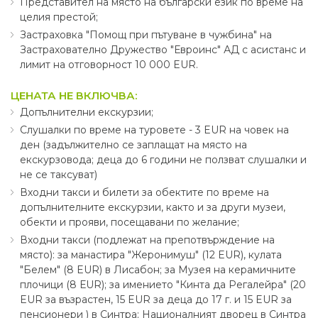
Представител на място на български език по време на
целия престой;
Застраховка "Помощ при пътуване в чужбина" на
Застрахователно Дружество "Евроинс" АД с асистанс и
лимит на отговорност 10 000 EUR.
ЦЕНАТА НЕ ВКЛЮЧВА:
Допълнителни екскурзии;
Слушалки по време на туровете - 3 EUR на човек на
ден (задължително се заплащат на място на
екскурзовода; деца до 6 години не ползват слушалки и
не се таксуват)
Входни такси и билети за обектите по време на
допълнителните екскурзии, както и за други музеи,
обекти и прояви, посещавани по желание;
Входни такси (подлежат на препотвърждение на
място): за манастира "Жеронимуш" (12 EUR), кулата
"Белем" (8 EUR) в Лисабон; за Музея на керамичните
плочици (8 ЕUR); за имението "Кинта да Регалейра" (20
EUR за възрастен, 15 EUR за деца до 17 г. и 15 EUR за
пенсионери ) в Синтра; Националният дворец в Синтра