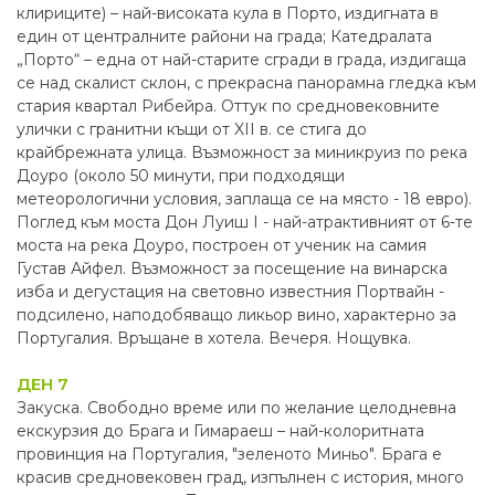
клириците) – най-високата кула в Порто, издигната в
един от централните райони на града; Катедралата
„Порто“ – една от най-старите сгради в града, издигаща
се над скалист склон, с прекрасна панорамна гледка към
стария квартал Рибейра. Оттук по средновековните
улички с гранитни къщи от XII в. се стига до
крайбрежната улица. Възможност за миникруиз по река
Доуро (около 50 минути, при подходящи
метеорологични условия, заплаща се на място - 18 евро).
Поглед към моста Дон Луиш І - най-атрактивният от 6-те
моста на река Доуро, построен от ученик на самия
Густав Айфел. Възможност за посещение на винарска
изба и дегустация на световно известния Портвайн -
подсилено, наподобяващо ликьор вино, характерно за
Португалия. Връщане в хотела. Вечеря. Нощувка.
ДЕН 7
Закуска. Свободно време или по желание целодневна
екскурзия до Брага и Гимараеш – най-колоритната
провинция на Португалия, "зеленото Миньо". Брага е
красив средновековен град, изпълнен с история, много