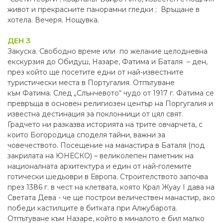
живот и прекрасните панорамни гледки ; Връщане в
хотела. Вечеря. Нощувка.
ДЕН 3
Закуска. Свободно време или по желание целодневна
екскурзия до Обидуш, Назаре, Фатима и Баталя – ден,
през който ще посетите едни от най-известните
туристически места в Португалия. Отпътуване
към Фатима. След „Слънчевото“ чудо от 1917 г. Фатима се
превръща в основен религиозен център на Поргугалия и
известна дестинация за поклонници от цял свят.
Градчето ни разказва историята на трите овчарчета, с
които Богородица споделя тайни, важни за
човечеството. Посещение на манастира в Баталя (под
закрилата на ЮНЕСКО) – великолепен паметник на
националната архитектура и един от най-големите
готически шедьоври в Европа. Строителството започва
през 1386 г. в чест на клетвата, която Крал Жуау І дава на
Светата Дева - че ще построи величествен манастир, ако
победи кастилците в битката при Алжубарота.
Отпътуване към Назаре, който в миналото е бил малко