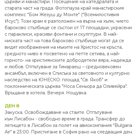
църкви и манастири. Посещение на катедралата и
старата част на града. Фотопауза край манастирския
комплекс "Бом Жезуш ду Монте" ("Всемилостивия
Исус"). Този храм е разположен на върха на хълм, чието
бароково стълбище се състои от 17 площадки, украсени
с параклиси, красиви фонтани и скулптури. В най-
ниската част на това бароково стълбище могат да се
видят изображения на мъките на Христос на кръста,
средното ниво е посветено на петте сетива, а най-
горното- на християнските добродетели вяра, надежда
и любов. Отпътуване за Гимараеш – средновековен
ансамбъл, включен в Списъка за световното и културно
наследство на ЮНЕСКО: площад "Св. Якоб" и
поклонническата църква "Носа Сеньора да Оливейра".
Връщане в хотела. Вечеря. Нощувка.
ДЕН 8
Закуска. Освобождаване на стаите. Отпътуване
към Лисабон - свободно време в града. Трансфер до
летището в Лисабон за полет на авиокомпания "Bulgaria
Air" в 23:00. Пристигане в София рано на следващия ден.