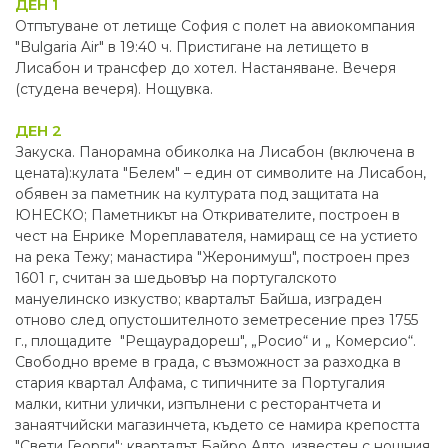
ДЕН 1
Отпътуване от летище София с полет на авиокомпания
"Bulgaria Air" в 19:40 ч. Пристигане на летището в
Лисабон и трансфер до хотел. Настаняване. Вечеря
(студена вечеря). Нощувка.
ДЕН 2
Закуска. Панорамна обиколка на Лисабон (включена в
цената):кулата "Белем" – един от символите на Лисабон,
обявен за паметник на културата под защитата на
ЮНЕСКО; Паметникът на Откривателите, построен в
чест на Енрике Мореплавателя, намиращ се на устието
на река Тежу; манастира "Жеронимуш", построен през
1601 г, считан за шедьовър на португалското
мануелинско изкуство; кварталът Байша, изграден
отново след опустошителното земетресение през 1755
г., площадите "Рещаурадореш", „Росио“ и „ Комерсио“.
Свободно време в града, с възможност за разходка в
стария квартал Алфама, с типичните за Португалия
малки, китни улички, изпълнени с ресторантчета и
занаятчийски магазинчета, където се намира крепостта
"Свети Георги"; кварталът Байро Алто, известен с нощния