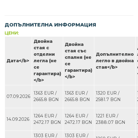
ДОПЪЛНИТЕЛНА ИНФОРМАЦИЯ
ЦЕНИ:
Двойна
Двойна
стая с
стая със
отделни
Допълнително
спалня (не
Дата<∕b>
легла (не
легло в двойна
се
се
стая<∕b>
гарантира)
гарантира)
<∕b>
<∕b>
1363 EUR ∕
1363 EUR ∕
1320 EUR ∕
07.09.2026
2665.8 BGN
2665.8 BGN
2581.7 BGN
1264 EUR ∕
1264 EUR ∕
1221 EUR ∕
14.09.2026
2472.17 BGN
2472.17 BGN
2388.07 BGN
1303 EUR ∕
1303 EUR ∕