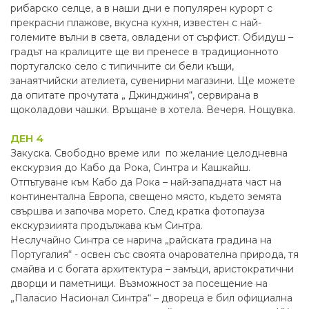
рибарско селце, а в наши дни е популярен курорт с
прекрасни плажове, вкусна кухня, известен с най-
големите вълни в света, овладени от сърфист. Обидуш –
градът на кралиците ще ви пренесе в традиционното
португалско село с типичните си бели къщи,
занаятчийски ателиета, сувенирни магазини. Ще можете
да опитате прочутата „ Джинджиня“, сервирана в
щоколадови чашки. Връщане в хотела. Вечеря. Нощувка.
ДЕН 4
Закуска. Свободно време или по желание целодневна
екскурзия до Кабо да Рока, Синтра и Кашкайш.
Отпътуване към Кабо да Рока – най-западната част на
континентална Европа, свещено място, където земята
свършва и започва морето. След кратка фотопауза
екскурзиията продължава към Синтра.
Неслучайно Синтра се нарича „райската градина на
Португалия“ - освен със своята очарователна природа, тя
смайва и с богата архитектура – замъци, аристократични
дворци и паметници. Възможност за посещение на
„Паласио Насионал Синтра“ – двореца е бил официална