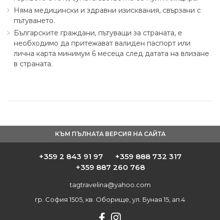
Няма медицински и здравни изисквания, свързани с
пътуването.
Българските граждани, пътуващи за страната, е
необходимо да притежават валиден паспорт или
лична карта минимум 6 месеца след датата на влизане
в страната.
КЪМ ПЪЛНАТА ВЕРСИЯ НА САЙТА
+359 2 843 91 97
+359 888 732 317
+359 887 260 768
tagtravelina@yahoo.com
гр. София 1505, кв. Оборище, ул. Буная 15, ап.4