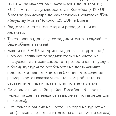
(13 EUR); за манастира "Санта Мария да Витория" (15
EUR) в Баталя; за университета в Коимбра (5-12 EUR);
билет за фуникуляра до манастирския комплекс "Бом
Жезуш ду Монте" (около 1,20 EUR) в Брага;
Градски и местен транспорт и разходи от личен
характер;
Такса гориво (доплаща се задължително, в случай че
бъде обявена такава);
Бакшиши: 3 EUR на турист на ден за екскурзовод ∕
шофьор (заплащат се задължително на място, на
екскурзовода, в зависимост от предоставената услуга,
в брой). Културните особености на дестинацията
предполагат заплащането на бакшиш в посочения
размер, което показва уважение към работата на
съответните лица и прави приятно впечатление;
Сити такса в Кашкайш, район Лисабон - 4 евро на
турист на ден (заплаща се задължително на рецепция
на хотела);
Сити такса в района на Порто - 1.5 евро на турист на
ден (заплаща се задължително на рецепция на хотела);