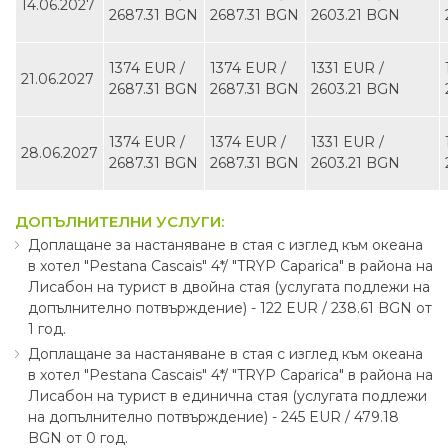
14.06.2027
2687.31 BGN
2687.31 BGN
2603.21 BGN
1374 EUR ∕
1374 EUR ∕
1331 EUR ∕
21.06.2027
2687.31 BGN
2687.31 BGN
2603.21 BGN
1374 EUR ∕
1374 EUR ∕
1331 EUR ∕
28.06.2027
2687.31 BGN
2687.31 BGN
2603.21 BGN
ДОПЪЛНИТЕЛНИ УСЛУГИ:
Доплащане за настаняване в стая с изглед към океана
в хотел "Pestana Cascais" 4*∕ "TRYP Caparica" в района на
Лисабон на турист в двойна стая (услугата подлежи на
допълнително потвърждение) - 122 EUR ∕ 238.61 BGN от
1 год.
Доплащане за настаняване в стая с изглед към океана
в хотел "Pestana Cascais" 4*∕ "TRYP Caparica" в района на
Лисабон на турист в единична стая (услугата подлежи
на допълнително потвърждение) - 245 EUR ∕ 479.18
BGN от 0 год.