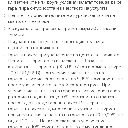
климатичните или други условия налагат това, за да се
гарантира сигурността и качеството на услугата.
Цените на допълнителните екскурзии, записани на
място, са по-високи!
Екскурзията се провежда при минимум 20 записани
туристи.
Пътуването като цяло не е подходящо за лица с
ограничена подвижност!
Горивни такси при увеличение на цената на горивото:
Цените на горивата са изчислени на базата на
котировки на горивото (905 USD ∕ тон и обменен курс
1.09 EUR ∕ USD). При увеличение на цената на
горивото - изчислено в евро - до 9,99%, компанията ще
поеме увеличението на свой собствен риск. При
увеличение на цената на горивото - изчислено в евро -
равно или надвишаващо 10%, компанията си запазва
правото да въведе горивна такса. Размерът на
горивната такса за двупосочни пътувания на турист
при увеличение на цената на горивото от 10-19,99% ще
бъде 1,20 EUR. На всяко следващо увеличение на
горивото с 10%, сумата съответно се мултиплицира.