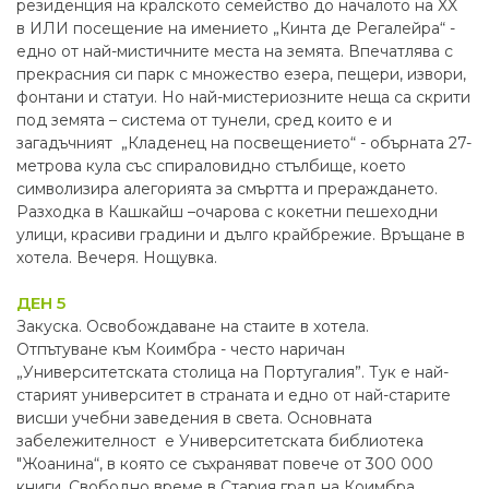
резиденция на кралското семейство до началото на XX
в ИЛИ посещение на имението „Кинта де Регалейра“ -
едно от най-мистичните места на земята. Впечатлява с
прекрасния си парк с множество езера, пещери, извори,
фонтани и статуи. Но най-мистериозните неща са скрити
под земята – система от тунели, сред които е и
загадъчният „Кладенец на пoсвещението“ - обърната 27-
метрова кула със спираловидно стълбище, което
символизира алегорията за смъртта и прераждането.
Разходка в Кашкайш –очарова с кокетни пешеходни
улици, красиви градини и дълго крайбрежие. Връщане в
хотела. Вечеря. Нощувка.
ДЕН 5
Закуска. Освобождаване на стаите в хотела.
Отпътуване към Коимбра - често наричан
„Университетската столица на Португалия”. Тук е най-
старият университет в страната и едно от най-старите
висши учебни заведения в света. Основната
забележителност е Университетската библиотека
"Жоанина“, в която се съхраняват повече от 300 000
книги. Свободно време в Стария град на Коимбра,