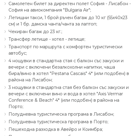
Самолетен билет за директен полет София - Лисабон -
София на авиокомпания "Bulgaria Air";
Летищни такси, 1 брой ръчен багаж до 10 кг (55х40х23
см) и 1 бр. дамска чанта∕чанта за лаптоп;
Чекиран багаж до 23 кг.;
Трансфер летище - хотел - летище;
Транспорт по маршрута с комфортен туристически
автобус;
4 нощувки в стандартна стая с балкон със закуски и
вечери с включени безалкохолни напитки, чаша
бира∕вино в хотел "Pestana Cascais" 4* (или подобен) в
района на Лисабон;
3 нощувки в стандартна стая без балкон със закуски и
вечери с включени вино и вода в хотел "Axis Vermar
Conference & Beach" 4* (или подобен) в района на
Порто;
Полудневна туристическа програма в Лисабон;
Полудневна туристическа програма в Порто;
Пешеходна разходка в Авейро и Коимбра;