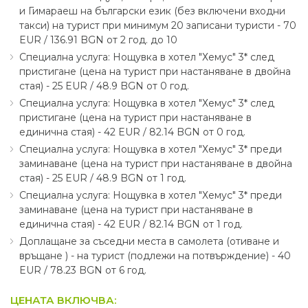
и Гимараеш на български език (без включени входни
такси) на турист при минимум 20 записани туристи - 70
EUR ∕ 136.91 BGN от 2 год. до 10
Специална услуга: Нощувка в хотел "Хемус" 3* след
пристигане (цена на турист при настаняване в двойна
стая) - 25 EUR ∕ 48.9 BGN от 0 год.
Специална услуга: Нощувка в хотел "Хемус" 3* след
пристигане (цена на турист при настаняване в
единична стая) - 42 EUR ∕ 82.14 BGN от 0 год.
Специална услуга: Нощувка в хотел "Хемус" 3* преди
заминаване (цена на турист при настаняване в двойна
стая) - 25 EUR ∕ 48.9 BGN от 1 год.
Специална услуга: Нощувка в хотел "Хемус" 3* преди
заминаване (цена на турист при настаняване в
единична стая) - 42 EUR ∕ 82.14 BGN от 1 год.
Доплащане за съседни места в самолета (отиване и
връщане ) - на турист (подлежи на потвърждение) - 40
EUR ∕ 78.23 BGN от 6 год.
ЦЕНАТА ВКЛЮЧВА: