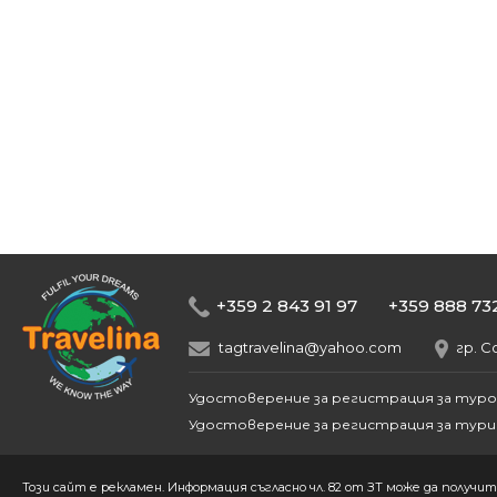
+359 2 843 91 97
+359 888 73
tagtravelina@yahoo.com
гр. С
Удостоверение за регистрация за тур
Удостоверение за регистрация за тури
Този сайт е рекламен. Информация съгласно чл. 82 от ЗТ може да получи