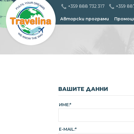
+359 888 732 317
+359 88
Авторски програми
Промоц
ВАШИТЕ ДАННИ
ИМЕ:*
E-MAIL:*