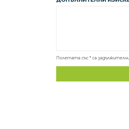
ДОПЪЛНИТЕЛНИ ИЗИСК
Полетата със * са задължителни