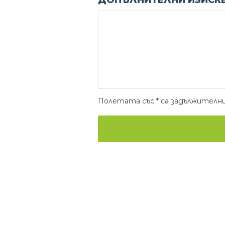
ДОПЪЛНИТЕЛНИ ИЗИСК
Полетата със * са задължителни