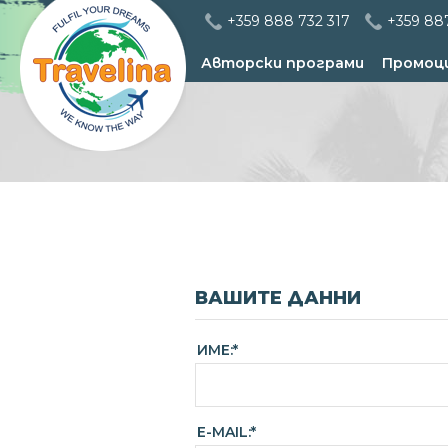
+359 888 732 317
+359 88
Авторски програми
Промоц
ВАШИТЕ ДАННИ
ИМЕ:*
E-MAIL:*