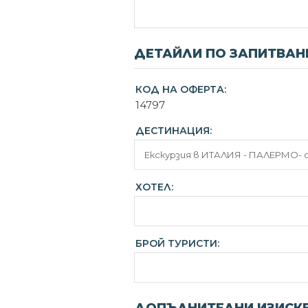
ДЕТАЙЛИ ПО ЗАПИТВАН
КОД НА ОФЕРТА:
14797
ДЕСТИНАЦИЯ:
ХОТЕЛ:
БРОЙ ТУРИСТИ: