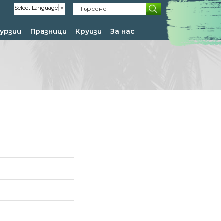
Select Language
▼
урзии
Празници
Круизи
За нас