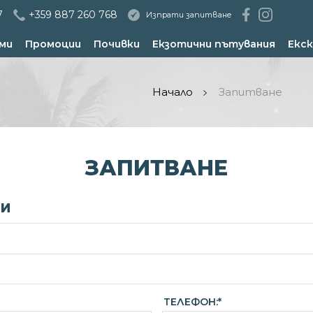
7
+359 887 260 768
Изпрати запитване
ми
Промоции
Почивки
Екзотични пътувания
Екск
Начало
Запитване
ЗАПИТВАНЕ
НИ
ТЕЛЕФОН:*