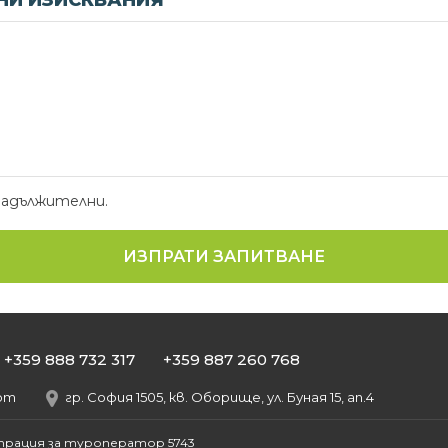
И ИЗИСКВАНИЯ
задължителни.
+359 888 732 317
+359 887 260 768
com
гр. София 1505, кв. Оборище, ул. Буная 15, ап.4
трация за туроператор 5743