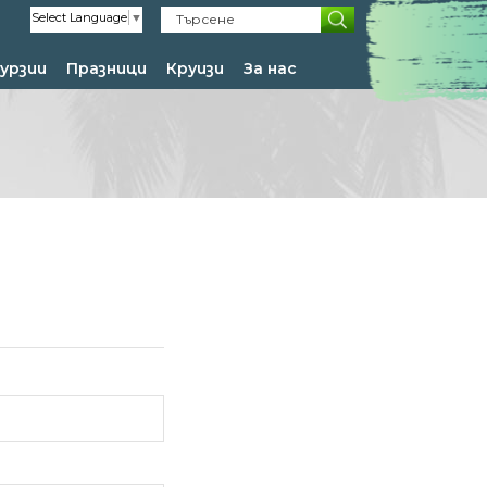
Select Language
▼
урзии
Празници
Круизи
За нас