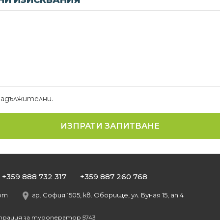
И ИЗИСКВАНИЯ
задължителни.
+359 888 732 317
+359 887 260 768
com
гр. София 1505, кв. Оборище, ул. Буная 15, ап.4
трация за туроператор 5743