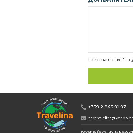
ДОПЪЛНИТЕЛН
Полетата със * са 
+359 2 843 91 97
tagtravelina@yahoo.
Удостоверение за регис