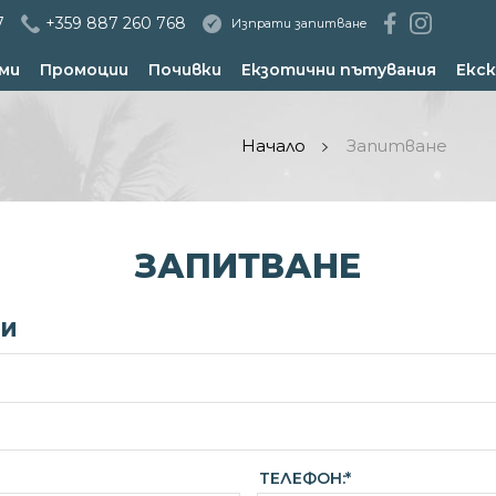
7
+359 887 260 768
Изпрати запитване
ми
Промоции
Почивки
Екзотични пътувания
Екск
Начало
Запитване
ЗАПИТВАНЕ
НИ
ТЕЛЕФОН:*