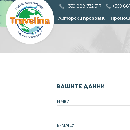
+359 888 732 317
+359 88
Авторски програми
Промоц
ВАШИТЕ ДАННИ
ИМЕ:*
E-MAIL:*