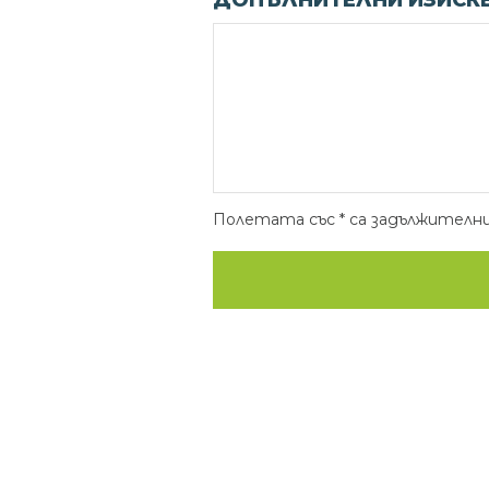
ДОПЪЛНИТЕЛНИ ИЗИСК
Полетата със * са задължителни