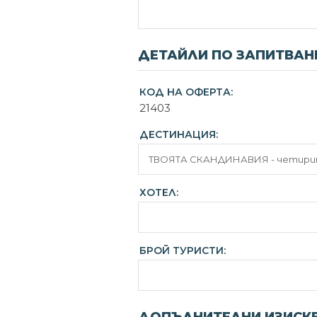
ДЕТАЙЛИ ПО ЗАПИТВАН
КОД НА ОФЕРТА:
21403
ДЕСТИНАЦИЯ:
ХОТЕЛ:
БРОЙ ТУРИСТИ: